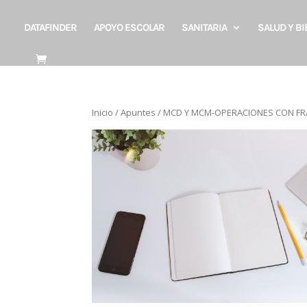
DATAFINDER
APOYO ESCOLAR
SANITARIA
SALUD Y B
Inicio
/
Apuntes
/ MCD Y MCM-OPERACIONES CON F