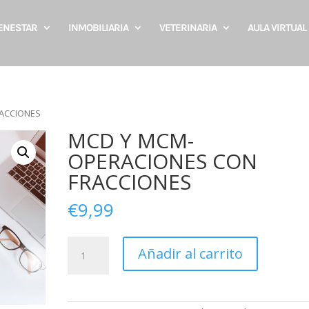
IENESTAR
INMOBILIARIA
VETERINARIA
AULA VIRTUAL
RACCIONES
MCD Y MCM-
OPERACIONES CON
FRACCIONES
€
9,99
MCD
Añadir al carrito
Y
MCM-
OPERACIONES
CON