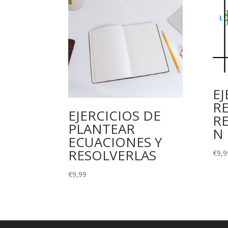
EJ
R
EJERCICIOS DE
R
PLANTEAR
N
ECUACIONES Y
RESOLVERLAS
€
9,9
€
9,99