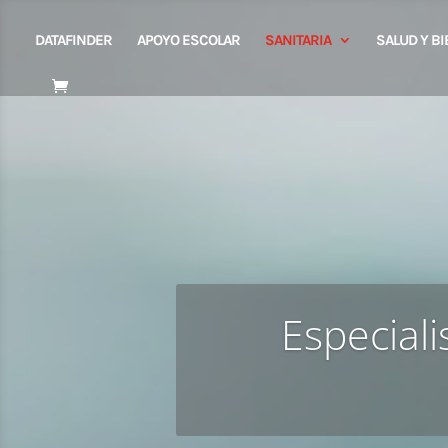
DATAFINDER
APOYO ESCOLAR
SANITARIA
SALUD Y B
Especial