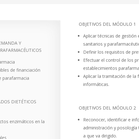
OBJETIVOS DEL MÓDULO 1
Aplicar técnicas de gestión 
DEMANDA Y
sanitarios y parafarmacéuti
ARAFARMACÉUTICOS
Definir los requisitos de pre
Efectuar el control de los p
farmacia
establecimientos parafarma­
bles de financiación
Aplicar la tramitación de l
e parafarmacia
informáticas.
ADOS DIETÉTICOS
OBJETIVOS DEL MÓDULO 2
Reconocer, identificar e inf
ectos enzimáticos en la
administración y posolo­gía 
a que va dirigido.
ales