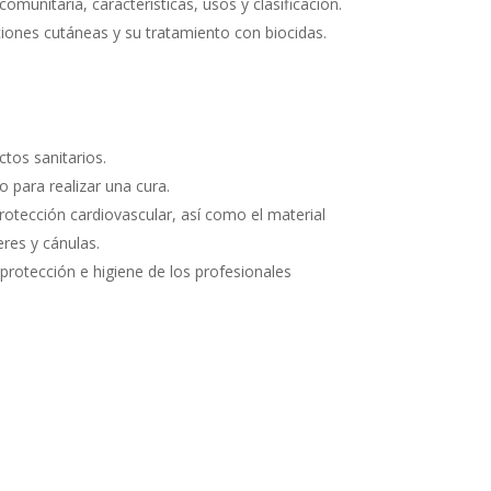
omunitaria, características, usos y clasificación.
ciones cutáneas y su tra­tamiento con biocidas.
uctos sanitarios.
o para realizar una cura.
rotección cardiovas­cular, así como el material
eres y cánulas.
 protección e higiene de los profesionales