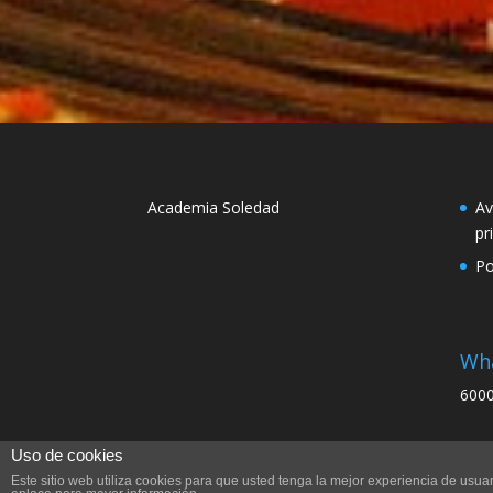
Academia Soledad
Av
pr
Po
Wh
6000
Uso de cookies
Este sitio web utiliza cookies para que usted tenga la mejor experiencia de us