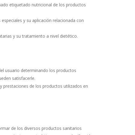
uado etiquetado nutricio­nal de los productos
 especiales y su aplica­ción relacionada con
tarias y su tratamiento a nivel dietético.
 del usuario determinan­do los productos
den satisfacerle.
s y prestaciones de los productos utilizados en
ormar de los diversos productos sanitarios