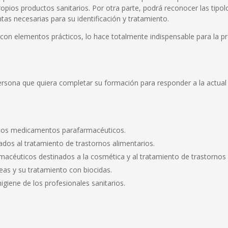
 propios productos sanitarios. Por otra parte, podrá reconocer las tip
ntas necesarias para su identificación y tratamiento.
con elementos prácticos, lo hace totalmente indispensable para la pro
persona que quiera completar su forma­ción para responder a la actu
los medicamentos parafarmacéuticos.
nados al tratamiento de trastornos ali­mentarios.
rmacéuticos destinados a la cos­mética y al tratamiento de trastornos d
áneas y su tratamiento con biocidas.
higiene de los profesionales sanitarios.