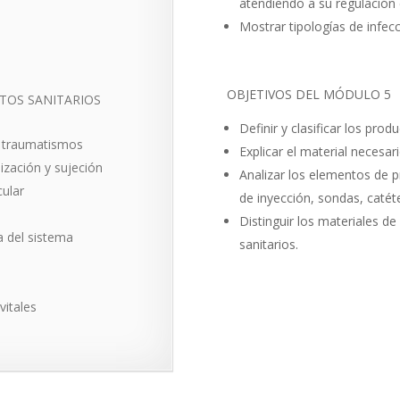
atendiendo a su regulación c
Mostrar tipologías de infec
OBJETIVOS DEL MÓDULO 5
TOS SANITARIOS
Definir y clasificar los prod
y traumatismos
Explicar el material necesari
lización y sujeción
Analizar los elementos de p
cular
de inyección, sondas, catét
Distinguir los materiales de
a del sistema
sanitarios.
vitales